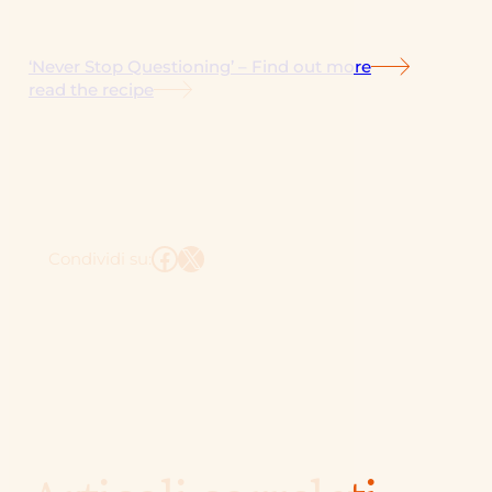
‘Never Stop Questioning’ – Find out more
read the recipe
Facebook
X
Condividi su: