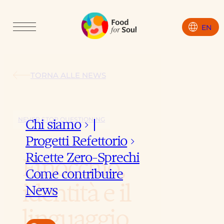
language
EN
TORNA ALLE NEWS
NEVER STOP QUESTIONING
Chi siamo
keyboard_arrow_down
Progetti Refettorio
keyboard_arrow_down
Ricette Zero-Sprechi
Finocchio,
Come contribuire
identità e il
News
linguaggio