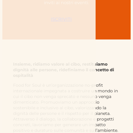
inviti ai nostri eventi.
ISCRIVITI
Insieme, ridiamo valore al cibo, restituiamo
dignità alle persone, ridefiniamo il concetto di
ospitalità
Food for Soul è un’organizzazione no-profit
internazionale impegnata a costruire un mondo in
cui il cibo non venga sprecato e nessuno venga
dimenticato. Promuoviamo un approccio
sostenibile e inclusivo al cibo, valorizzando la
dignità delle persone e il rispetto per il pianeta.
Attraverso il dialogo, la collaborazione e progetti
concreti, lavoriamo per generare un impatto
positivo e duraturo sulle comunità e sull’ambiente.