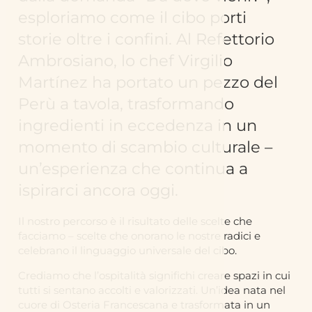
esploriamo come il cibo porti
storie oltre i confini. Al Refettorio
Ambrosiano, lo chef Virgilio
Martínez ha portato un pezzo del
Perù a tavola, trasformando
ingredienti in eccedenza in un
momento di scambio culturale –
un’esperienza che continua a
ispirarci ancora oggi.
Il nostro percorso è il risultato delle scelte che
facciamo – scelte che onorano le nostre radici e
celebrano il linguaggio universale del cibo.
Crediamo che l’ospitalità significhi creare spazi in cui
tutti si sentano accolti e valorizzati. Un’idea nata nel
cuore di Osteria Francescana e trasformata in un