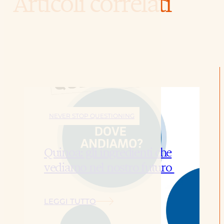
Articoli correlati
NEVER STOP QUESTIONING
Quinoa: gli ingredienti che
vediamo nel nostro futuro
LEGGI TUTTO