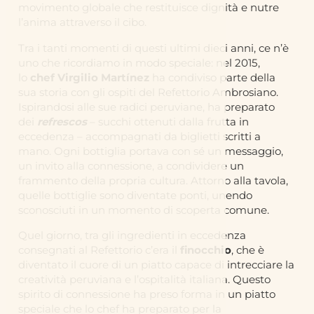
movimento globale che restituisce dignità e nutre
l’anima attraverso il cibo.
Tra i tanti momenti di questi ultimi dieci anni, ce n’è
uno che ricordiamo in modo speciale: nel 2015,
lo
chef Virgilio Martínez
ha condiviso parte della
sua storia con gli ospiti del Refettorio Ambrosiano.
Ispirandosi alle sue radici peruviane, ha preparato
dei
refrescos
– succhi ottenuti dalla frutta in
eccedenza – accompagnati da biglietti scritti a
mano. Ogni bottiglia portava con sé un messaggio,
un invito alla connessione, a condividere un
frammento della propria cultura. Attorno alla tavola,
quelle bottiglie sono diventate ponti, unendo
sconosciuti in un momento di scoperta comune.
Quel giorno, tra gli ingredienti in eccedenza
consegnati al Refettorio c’era il
finocchio
, che è
diventato il cuore di un piatto capace di intrecciare la
creatività peruviana e l’ospitalità italiana. Questo
spirito di connessione ha preso forma in un piatto
speciale che lo chef ha preparato per la