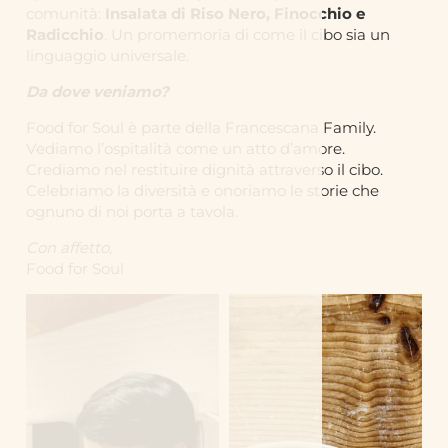
comunità:
Insalata di Riso Nero, Finocchio e
Radicchio
. Un promemoria di come il cibo sia un
linguaggio universale.
Da dove veniamo?
Food for Soul è parte della Francescana Family.
Vediamo l’ospitalità come un atto d’amore.
Crediamo nel restituire dignità attraverso il cibo.
Celebriamo la diversità e onoriamo le storie che
ognuno di noi porta a tavola.
Con affetto
,
Food for Soul