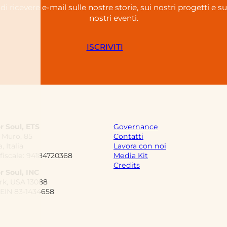
 di ricevere e-mail sulle nostre storie, sui nostri progetti e s
nostri eventi.
ISCRIVITI
r Soul, ETS
Governance
 Muro, 85
Contatti
 Italia
Lavora con noi
fiscale: 94184720368
Media Kit
Credits
r Soul, INC
rk, USA 13088
 EIN 83-1434658