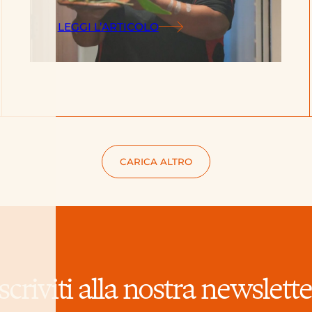
LEGGI L’ARTICOLO
CARICA ALTRO
Iscriviti alla nostra newslette