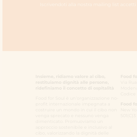
Iscrivendoti alla nostra mailing list accetti
Insieme, ridiamo valore al cibo,
Food fo
restituiamo dignità alle persone,
Via Rua
ridefiniamo il concetto di ospitalità
Modena,
Codice 
Food for Soul è un’organizzazione no-
profit internazionale impegnata a
Food fo
costruire un mondo in cui il cibo non
New Yo
venga sprecato e nessuno venga
501(C)3
dimenticato. Promuoviamo un
approccio sostenibile e inclusivo al
cibo, valorizzando la dignità delle