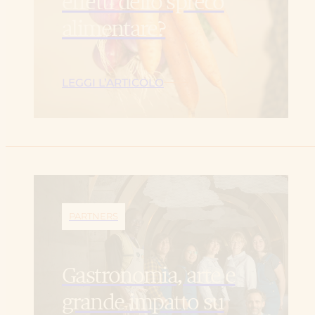
effetti dello spreco
alimentare?
LEGGI L’ARTICOLO
PARTNERS
Gastronomia, arte e
grande impatto su