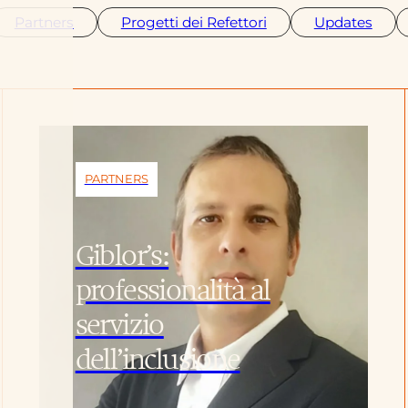
Partners
Progetti dei Refettori
Updates
PARTNERS
Giblor’s:
professionalità al
servizio
dell’inclusione