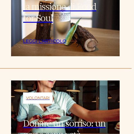
la missione di Food
for Soul
LEGGI L’ARTICOLO
VOLONTARI
Donare un sorriso: un