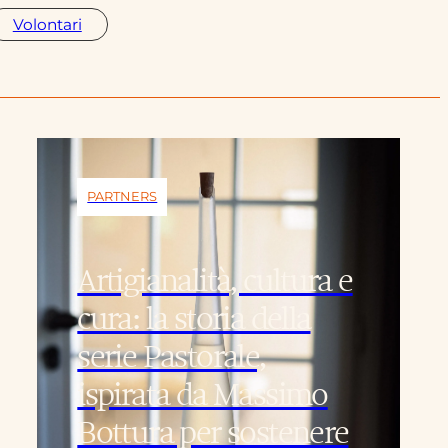
Volontari
PARTNERS
Artigianalità, cultura e
cura: la storia della
serie Pastorale,
ispirata da Massimo
Bottura per sostenere