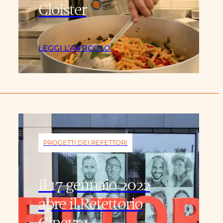
Cloister
LEGGI L’ARTICOLO
PROGETTI DEI REFETTORI
Il 17 gennaio 2022
apre il Refettorio
Ginevra