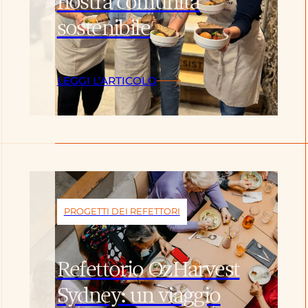
nostra comunità
sostenibile
LEGGI L’ARTICOLO
PROGETTI DEI REFETTORI
Refettorio OzHarvest
Sydney: un viaggio