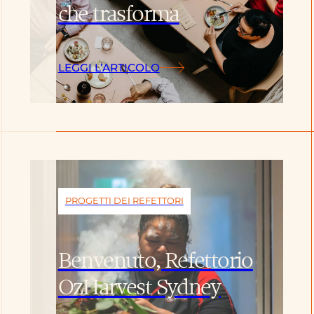
che trasforma
LEGGI L’ARTICOLO
PROGETTI DEI REFETTORI
Benvenuto, Refettorio
OzHarvest Sydney