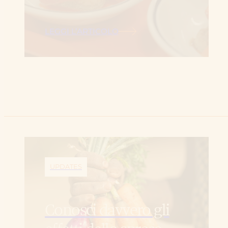
LEGGI L’ARTICOLO
UPDATES
Conosci davvero gli