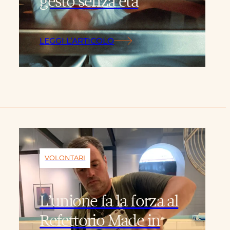
gesto senza età
LEGGI L’ARTICOLO
VOLONTARI
L’unione fa la forza al
Refettorio Made in