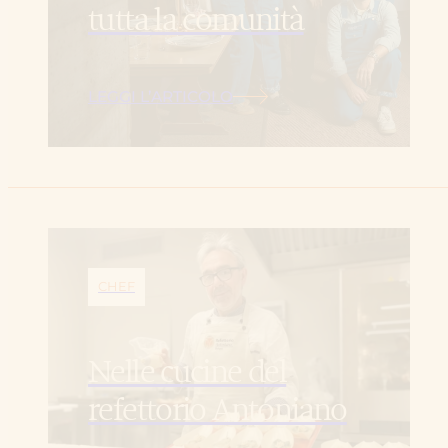
tutta la comunità
LEGGI L’ARTICOLO
CHEF
Nelle cucine del
refettorio Antoniano