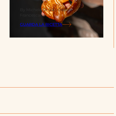
By Michele Di Già | Osteria
Francescana
GUARDA LA RICETTA