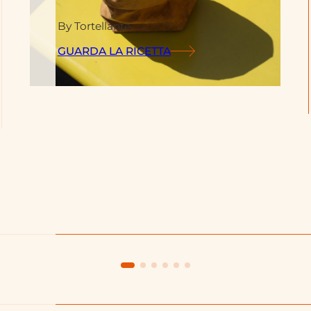
By Tortellante
GUARDA LA RICETTA