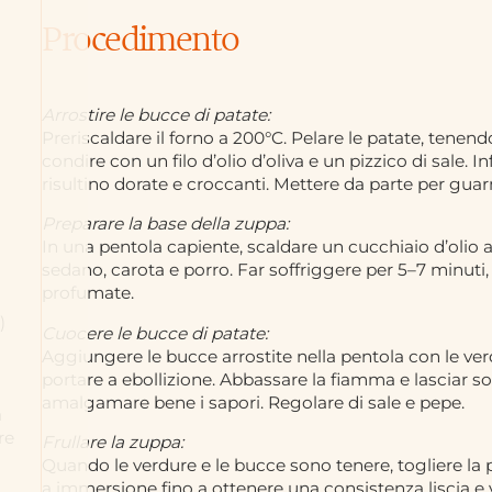
Procedimento
Arrostire le bucce di patate:
Preriscaldare il forno a 200°C. Pelare le patate, tenend
condire con un filo d’olio d’oliva e un pizzico di sale. 
risultino dorate e croccanti. Mettere da parte per guarn
Preparare la base della zuppa:
In una pentola capiente, scaldare un cucchiaio d’olio 
sedano, carota e porro. Far soffriggere per 5–7 minuti,
profumate.
)
Cuocere le bucce di patate:
Aggiungere le bucce arrostite nella pentola con le verd
portare a ebollizione. Abbassare la fiamma e lasciar so
amalgamare bene i sapori. Regolare di sale e pepe.
a
re
Frullare la zuppa:
Quando le verdure e le bucce sono tenere, togliere la p
a immersione fino a ottenere una consistenza liscia e vell