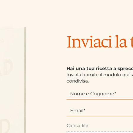
Inviaci la 
Hai una tua ricetta a sprec
Inviala tramite il modulo qui 
condivisa.
R
S
i
e
c
s
e
e
t
i
t
u
Carica file
e
n