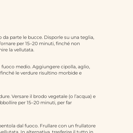
o da parte le bucce. Disporle su una teglia,
Infornare per 15–20 minuti, finché non
ire la vellutata.
a fuoco medio. Aggiungere cipolla, aglio,
 finché le verdure risultino morbide e
ure. Versare il brodo vegetale (o l’acqua) e
bbollire per 15–20 minuti, per far
entola dal fuoco. Frullare con un frullatore
utata. In alternativa, trasferire il tutto in