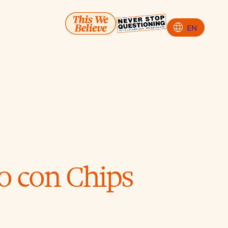
language
EN
to con Chips