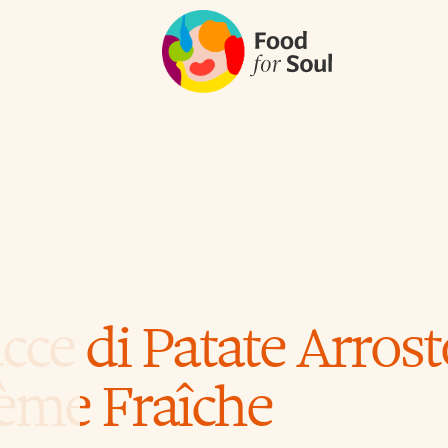
ucce di Patate Arros
rème Fraîche