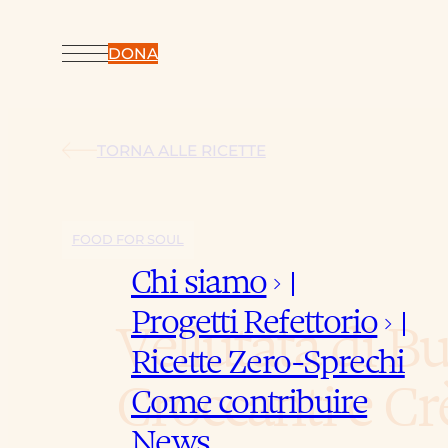
DONA
TORNA ALLE RICETTE
FOOD FOR SOUL
Chi siamo
keyboard_arrow_down
Progetti Refettorio
keyboard_arrow_down
Vellutata di B
Ricette Zero-Sprechi
Croccanti e C
Come contribuire
News