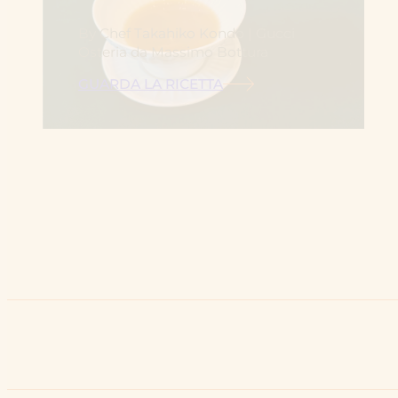
By Chef Takahiko Kondo | Gucci
Osteria da Massimo Bottura
GUARDA LA RICETTA