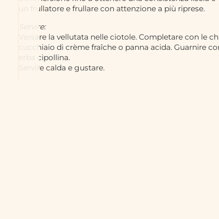
un frullatore e frullare con attenzione a più riprese.
Servire:
Versare la vellutata nelle ciotole. Completare con le c
cucchiaio di crème fraîche o panna acida. Guarnire c
erba cipollina.
Servire calda e gustare.