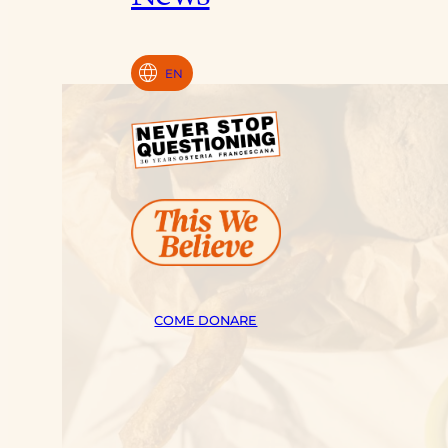
language
EN
COME DONARE