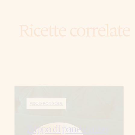
Ricette correlate
FOOD FOR SOUL
Zuppa di pane e miso